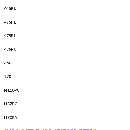
445PU
475PE
475PI
475PU
660
770
H110PC
H57PC
H80PA