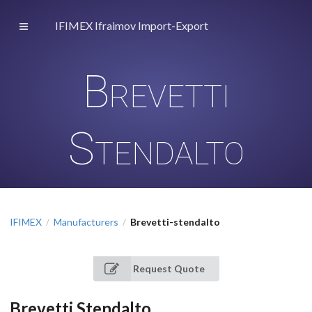
IFIMEX Ifraimov Import-Export
Brevetti
Stendalto
IFIMEX
Manufacturers
Brevetti-stendalto
/
/
Request Quote
Brevetti Stendalto