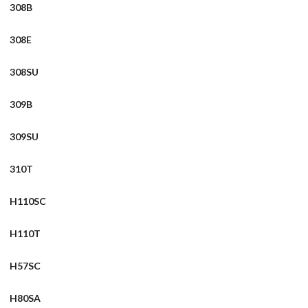
308B
308E
308SU
309B
309SU
310T
H110SC
H110T
H57SC
H80SA