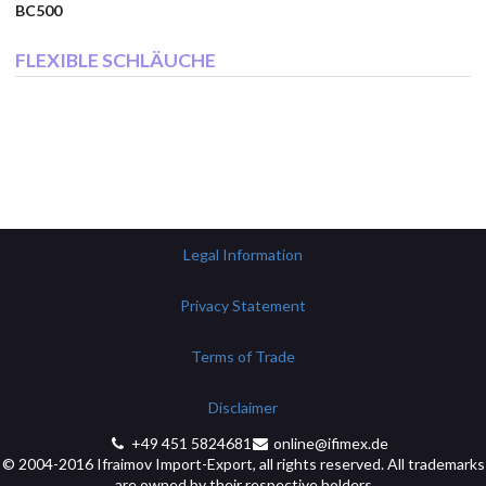
BC500
FLEXIBLE SCHLÄUCHE
Legal Information
Privacy Statement
Terms of Trade
Disclaimer
+49 451 5824681
online@ifimex.de
© 2004-2016 Ifraimov Import-Export, all rights reserved. All trademarks
are owned by their respective holders